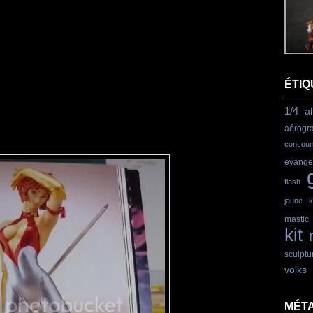
ÉTIQ
1/4
a
aérogr
concour
evange
flash
jaune
k
mastic
kit
sculptu
volks
MÉT