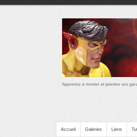
Aller
au
contenu
Passion
Apprenez à monter et peindre vos gar
Garage
Kit
MENU PRINCIPAL
Accueil
Galeries
Liens
Tu