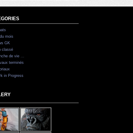
ÉGORIES
ats
 du mois
ws GK
 classé
nche de vie …
vaux terminés
oriaux
k in Progress
LERY