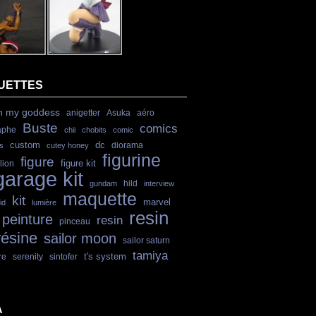
UETTES
h my goddess
anigetter
Asuka
aéro
Buste
comics
aphe
chii
chobits
comic
custom
dc
diorama
s
cutey honey
figurine
figure
figure kit
lion
garage kit
hild
gundam
interview
maquette
kit
marvel
id
lumière
resin
peinture
resin
pinceau
résine
sailor moon
sailor saturn
tamiya
t's system
re
serenity
sintofer
A