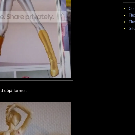
Con
Flu
Flu
Sit
d déjà forme :