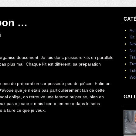
CAT
oon …
Ach
Kit
Ne
Non
’organise doucement. Je fais donc plusieurs kits en parallèle
Tra
pas plus mal. Chaque kit est différent, sa préparation
Tra
Tut
Wor
 peu de préparation car possède peu de pièces. Enfin on
 ! J’avoue que je n’étais pas particulièrement fan de cette
GAL
Nagai oblige, on retrouve une femme pulpeuse, bien en
veux pas « jeune » mais bien « femme » dans le sens
s à faire ce que je veux.