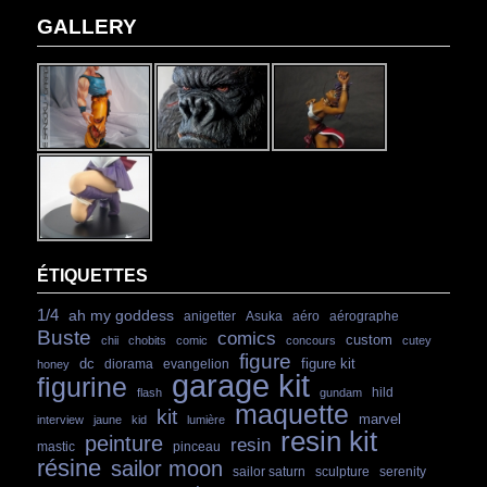
GALLERY
ÉTIQUETTES
1/4
ah my goddess
anigetter
Asuka
aéro
aérographe
Buste
comics
custom
chii
chobits
comic
concours
cutey
figure
dc
figure kit
diorama
evangelion
honey
garage kit
figurine
hild
flash
gundam
maquette
kit
marvel
interview
jaune
kid
lumière
resin kit
peinture
resin
mastic
pinceau
résine
sailor moon
sailor saturn
sculpture
serenity